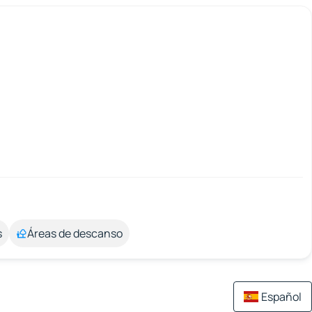
s
Áreas de descanso
Español