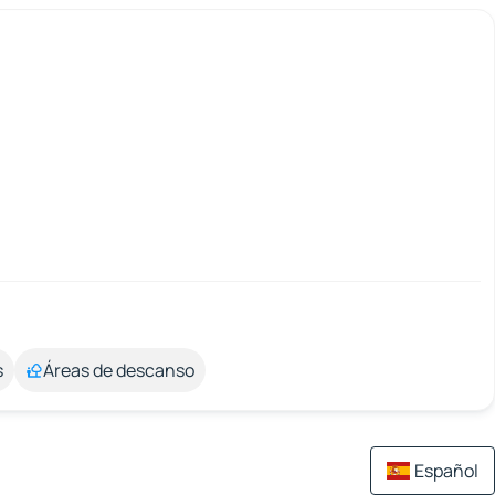
s
Áreas de descanso
Español