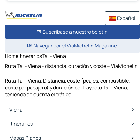
Español
Suscríbase a nuestro boletín
Navegar por el ViaMichelin Magazine
Home
Itinerarios
Tal - Viena
Ruta Tal - Viena - distancia, duración y coste – ViaMichelin
Ruta Tal - Viena. Distancia, coste (peajes, combustible,
coste por pasajero) y duración del trayecto Tal - Viena,
teniendo en cuenta el tráfico
Viena
Viena Mapas Planos
Itinerarios
Viena Trafico
Viena Hoteles
Itinerarios Viena - Bratislava
Mapas Planos