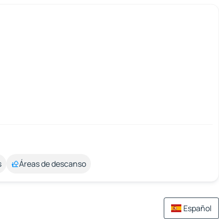
s
Áreas de descanso
Español