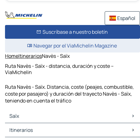
Español
Suscríbase a nuestro boletín
Navegar por el ViaMichelin Magazine
Home
Itinerarios
Navès - Saïx
Ruta Navès - Saïx - distancia, duración y coste –
ViaMichelin
Ruta Navès - Saïx. Distancia, coste (peajes, combustible,
coste por pasajero) y duración del trayecto Navès - Saïx,
teniendo en cuenta el tráfico
Saïx
Saïx Mapas Planos
Itinerarios
Saïx Trafico