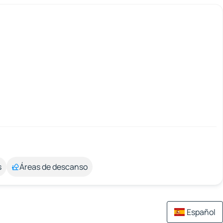
s
Áreas de descanso
Español