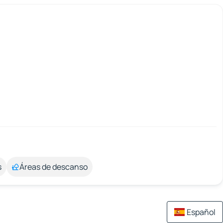
s
Áreas de descanso
Español