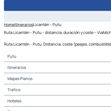
Home
Itinerarios
Licantén - Putu
Ruta Licantén - Putu - distancia, duración y coste – ViaMic
Ruta Licantén - Putu. Distancia, coste (peajes, combustible,
Putu
Putu Mapas Planos
Itinerarios
Putu Trafico
Putu Hoteles
Itinerarios Putu - Constitución
Mapas Planos
Putu Restaurantes
Putu Lugares Turisticos
Mapas Planos Constitución
Trafico
Putu Estaciones-servicio
Putu Aparcamientos
Trafico Constitución
Hoteles
Hoteles Constitución