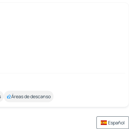
s
Áreas de descanso
Español