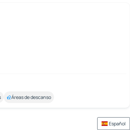
s
Áreas de descanso
Español