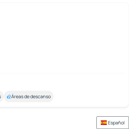
s
Áreas de descanso
Español