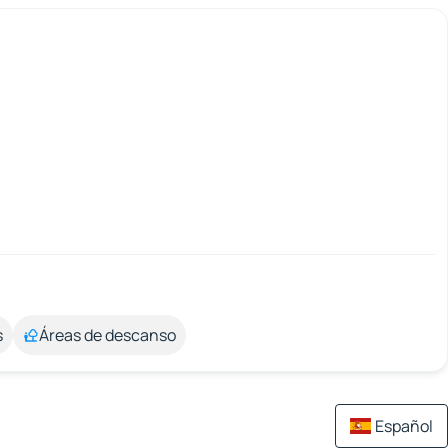
s
Áreas de descanso
Español