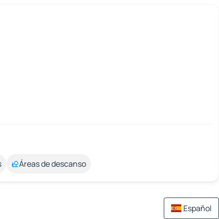
s
Áreas de descanso
Español