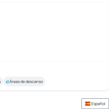
s
Áreas de descanso
Español