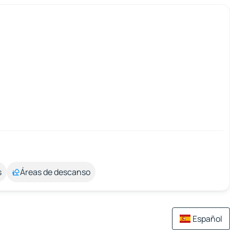
s
Áreas de descanso
Español