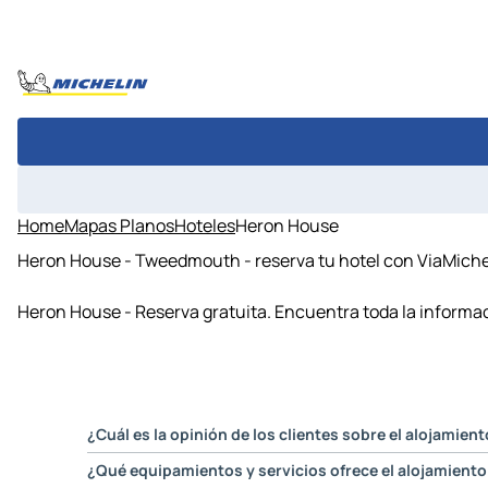
Home
Mapas Planos
Hoteles
Heron House
Heron House - Tweedmouth - reserva tu hotel con ViaMiche
Heron House - Reserva gratuita. Encuentra toda la informac
¿Cuál es la opinión de los clientes sobre el alojami
La puntuación media otorgada en el sitio de nuestro soci
¿Qué equipamientos y servicios ofrece el alojamien