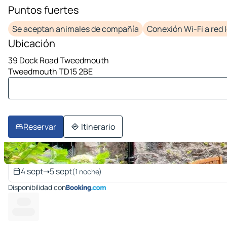
Puntos fuertes
1 imagen en 10
Se aceptan animales de compañía
Conexión Wi-Fi a red 
Ubicación
39 Dock Road Tweedmouth
Tweedmouth TD15 2BE
Reservar
Itinerario
Fechas de la estancia
4 sept
➝
5 sept
(1 noche)
Disponibilidad con
-- ---
----------