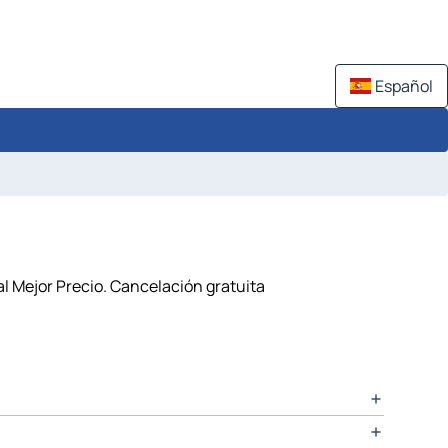
Español
l Mejor Precio. Cancelación gratuita
miento es de 10 para el Heron House Tweedmouth.