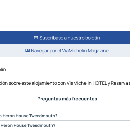
Suscríbase a nuestro boletín
Navegar por el ViaMichelin Magazine
lin
ión sobre este alojamiento con ViaMichelin HOTEL y Reserva a
Preguntas más frecuentes
ento Heron House Tweedmouth?
o, Booking.com, por los viajeros que se han alojado en este estableci
to Heron House Tweedmouth?