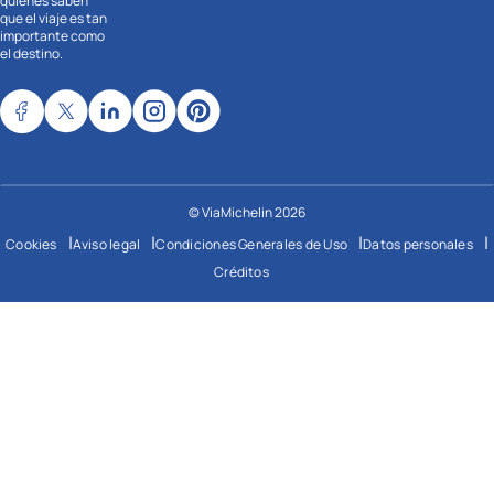
quienes saben
que el viaje es tan
importante como
el destino.
© ViaMichelin 2026
|
|
|
|
Cookies
Aviso legal
Condiciones Generales de Uso
Datos personales
Créditos