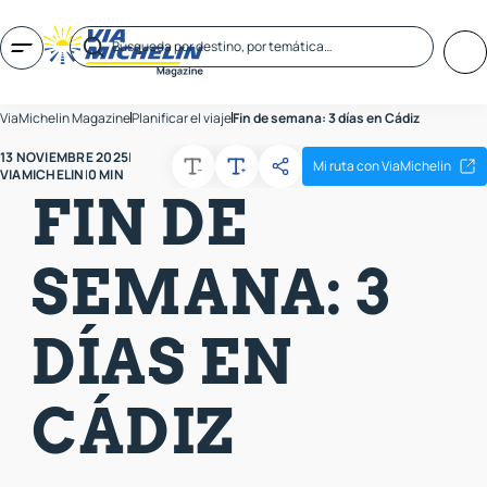
ViaMichelin Magazine
Planificar el viaje
Fin de semana: 3 días en Cádiz
13 NOVIEMBRE 2025
|
Mi ruta con ViaMichelin
VIAMICHELIN
|
0 MIN
FIN DE
SEMANA: 3
DÍAS EN
CÁDIZ