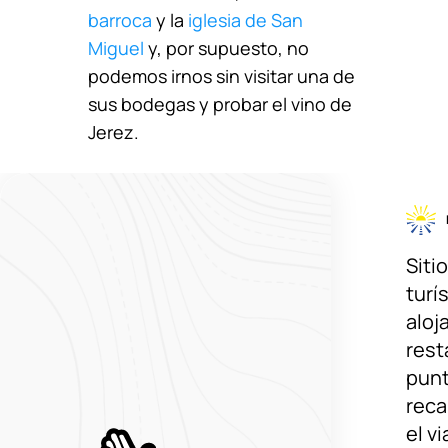
barroca
y la
iglesia de San
Miguel
y, por supuesto, no
podemos irnos sin visitar una de
sus bodegas y probar el vino de
Jerez.
Siti
turís
aloj
rest
pun
reca
el v