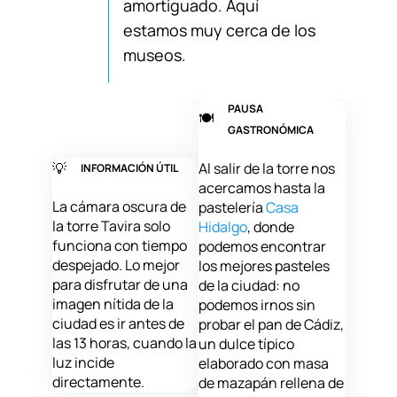
amortiguado. Aquí
estamos muy cerca de los
museos.
PAUSA
🍽️
GASTRONÓMICA
💡
Al salir de la torre nos
INFORMACIÓN ÚTIL
acercamos hasta la
La cámara oscura de
pastelería
Casa
la torre Tavira solo
Hidalgo
, donde
funciona con tiempo
podemos encontrar
despejado. Lo mejor
los mejores pasteles
para disfrutar de una
de la ciudad: no
imagen nítida de la
podemos irnos sin
ciudad es ir antes de
probar el pan de Cádiz,
las 13 horas, cuando la
un dulce típico
luz incide
elaborado con masa
directamente.
de mazapán rellena de