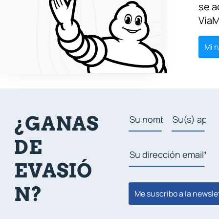
se a
ViaM
Mi r
¿GANAS
DE
EVASIÓ
N?
Me suscribo a la newsle