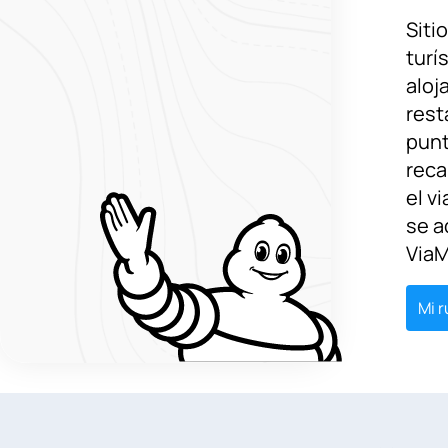
Siti
turís
aloj
rest
pun
reca
el v
se a
ViaM
Mi r