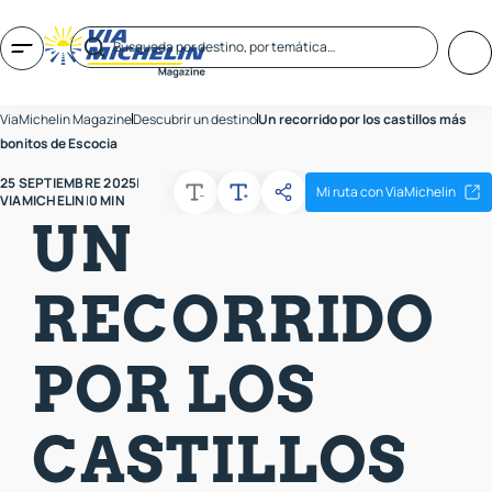
ViaMichelin Magazine
Descubrir un destino
Un recorrido por los castillos más
bonitos de Escocia
25 SEPTIEMBRE 2025
|
Mi ruta con ViaMichelin
VIAMICHELIN
|
0 MIN
UN
RECORRIDO
POR LOS
CASTILLOS