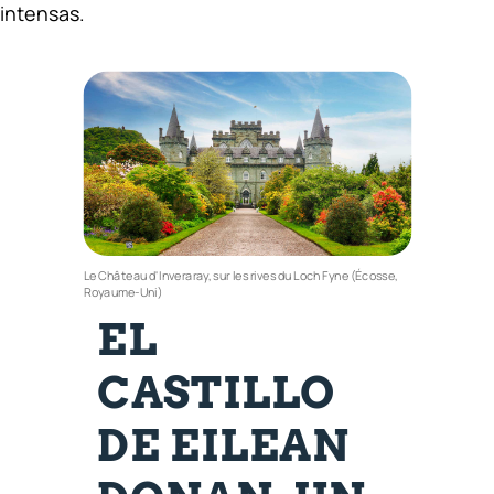
intensas.
Le Château d'Inveraray, sur les rives du Loch Fyne (Écosse,
Royaume-Uni)
EL
CASTILLO
DE EILEAN