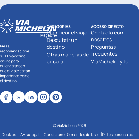
CATEGORIAS
ACCESO DIRECTO
Planificar el viaje
Contacta con
nosotros
Descubrir un
Ideas,
destino
Preguntas
recomendacione
frecuentes
Otras maneras de
s… El magazine
circular
ViaMichelin y tú
online para
quienes saben
que el viaje es tan
importante como
el destino.
© ViaMichelin 2026
|
|
|
|
Cookies
Aviso legal
Condiciones Generales de Uso
Datos personales