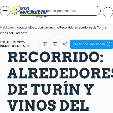
ViaMichelin Magazine
Descubrir un destino
Recorrido: alrededores de Turín y
vinos del Piamonte
1 OCTUBRE 2025
|
Mi ruta con ViaMichelin
VIAMICHELIN
|
0 MIN
RECORRIDO:
ALREDEDORE
DE TURÍN Y
VINOS DEL