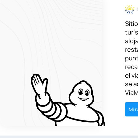
Siti
turís
aloj
rest
pun
reca
el v
se a
ViaM
Mi r