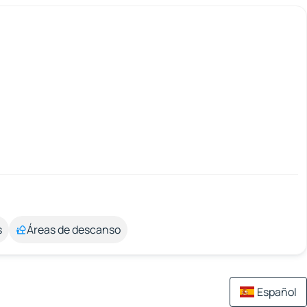
s
Áreas de descanso
Español