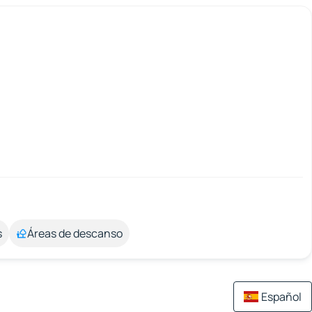
s
Áreas de descanso
Español