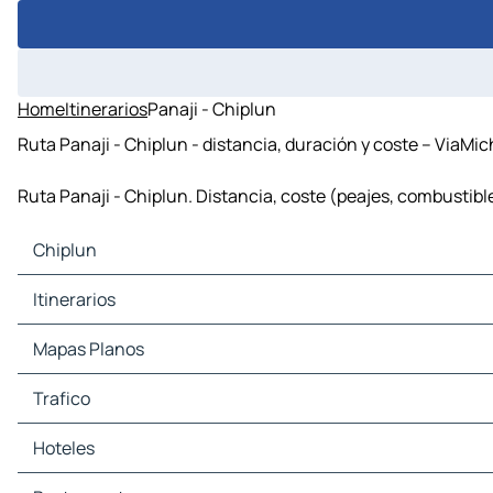
Home
Itinerarios
Panaji - Chiplun
Ruta Panaji - Chiplun - distancia, duración y coste – ViaMic
Ruta Panaji - Chiplun. Distancia, coste (peajes, combustible
Chiplun
Chiplun Mapas Planos
Itinerarios
Chiplun Trafico
Chiplun Hoteles
Mapas Planos
Chiplun Restaurantes
Chiplun Lugares Turisticos
Trafico
Chiplun Estaciones-servicio
Chiplun Aparcamientos
Hoteles