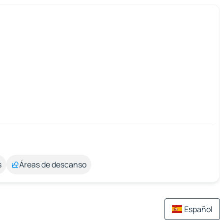
s
Áreas de descanso
Español