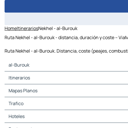
Home
Itinerarios
Nekhel - al-Burouk
Ruta Nekhel - al-Burouk - distancia, duración y coste – Via
Ruta Nekhel - al-Burouk. Distancia, coste (peajes, combusti
al-Burouk
al-Burouk Mapas Planos
Itinerarios
al-Burouk Trafico
al-Burouk Hoteles
Mapas Planos
al-Burouk Restaurantes
al-Burouk Lugares Turisticos
Trafico
al-Burouk Estaciones-servicio
al-Burouk Aparcamientos
Hoteles