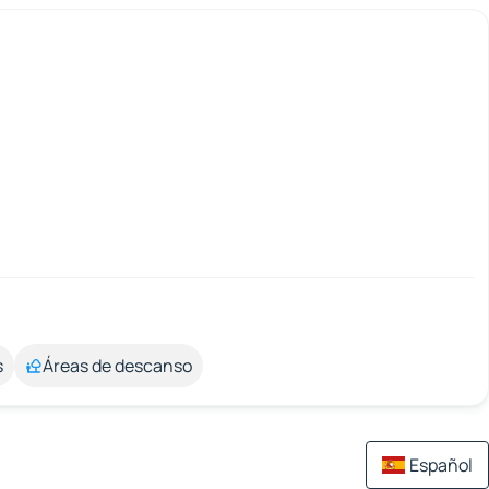
s
Áreas de descanso
Español