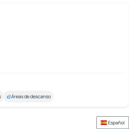
s
Áreas de descanso
Español