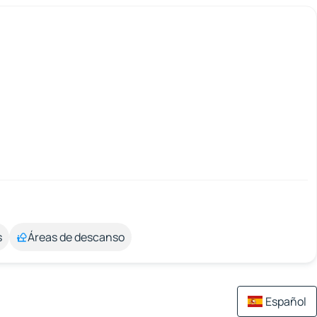
s
Áreas de descanso
Español