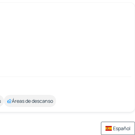
s
Áreas de descanso
Español