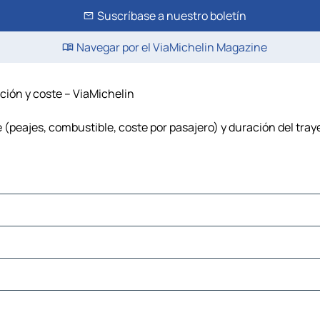
Suscríbase a nuestro boletín
Navegar por el ViaMichelin Magazine
ación y coste – ViaMichelin
e (peajes, combustible, coste por pasajero) y duración del tra
ay