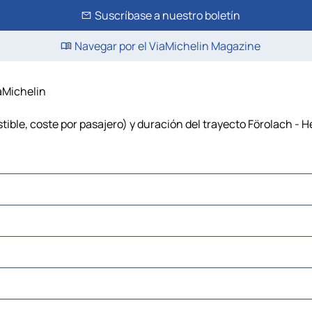
Suscríbase a nuestro boletín
Navegar por el ViaMichelin Magazine
iaMichelin
ible, coste por pasajero) y duración del trayecto Förolach - H