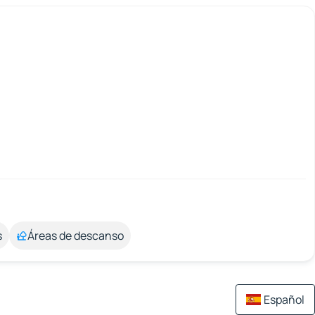
s
Áreas de descanso
Español