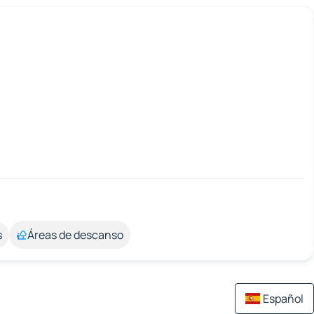
s
Áreas de descanso
Español