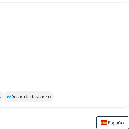
s
Áreas de descanso
Español