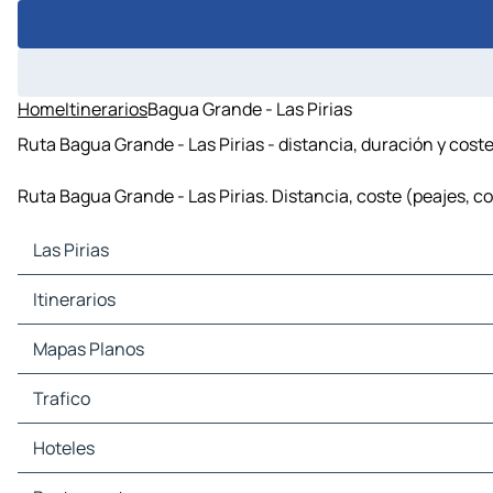
Home
Itinerarios
Bagua Grande - Las Pirias
Ruta Bagua Grande - Las Pirias - distancia, duración y cost
Ruta Bagua Grande - Las Pirias. Distancia, coste (peajes, co
Las Pirias
Las Pirias Mapas Planos
Itinerarios
Las Pirias Trafico
Las Pirias Hoteles
Itinerarios Las Pirias - Jaén
Mapas Planos
Las Pirias Restaurantes
Itinerarios Las Pirias - Bellavista
Las Pirias Lugares Turisticos
Itinerarios Las Pirias - Huabal
Mapas Planos Jaén
Trafico
Las Pirias Estaciones-servicio
Mapas Planos Bellavista
Las Pirias Aparcamientos
Mapas Planos Huabal
Trafico Jaén
Hoteles
Trafico Bellavista
Trafico Huabal
Hoteles Jaén